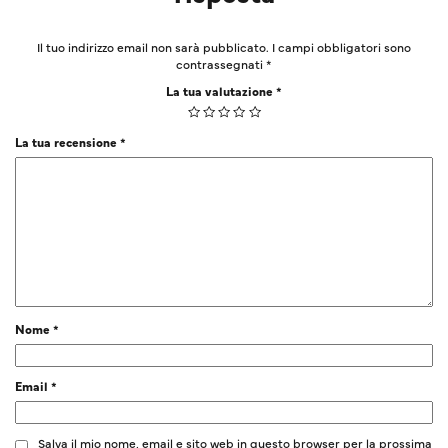
Il tuo indirizzo email non sarà pubblicato.
I campi obbligatori sono
contrassegnati
*
La tua valutazione
*
La tua recensione
*
Nome
*
Email
*
Salva il mio nome, email e sito web in questo browser per la prossima