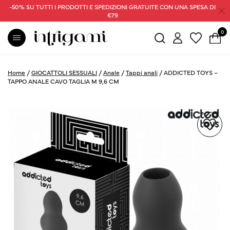
-50% SU TUTTI I PRODOTTI E SPEDIZIONI GRATUITE CON UNA SPESA DI
€79
0
Home
/
GIOCATTOLI SESSUALI
/
Anale
/
Tappi anali
/
ADDICTED TOYS –
TAPPO ANALE CAVO TAGLIA M 9,6 CM