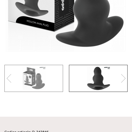
Codice articolo: D-242846