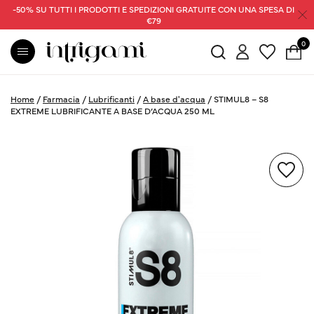
-50% SU TUTTI I PRODOTTI E SPEDIZIONI GRATUITE CON UNA SPESA DI
€79
0
Home
/
Farmacia
/
Lubrificanti
/
A base d'acqua
/
STIMUL8 – S8
EXTREME LUBRIFICANTE A BASE D’ACQUA 250 ML