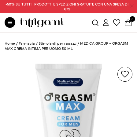
-50% SU TUTTI I PRODOTTI E SPEDIZIONI GRATUITE CON UNA SPESA DI
€79
0
Home
/
Farmacia
/
Stimolanti per ragazzi
/
MEDICA GROUP – ORGASM
MAX CREMA INTIMA PER UOMO 50 ML