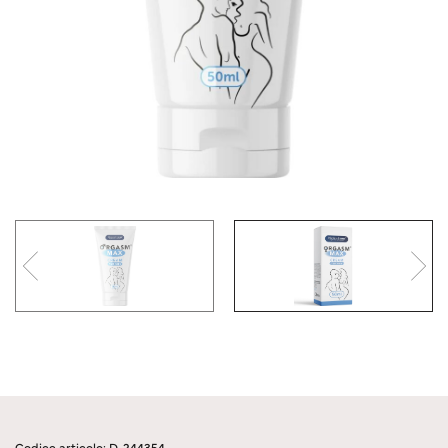
Codice articolo: D-244354