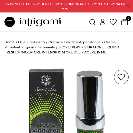
-50% SU TUTTI I PRODOTTI E SPEDIZIONI GRATUITE CON UNA SPESA DI
€79
0
Home
/
Oli e lubrificanti
/
Creme e lubrificanti per donna
/
Creme
stimolanti orgasmo femminile
/
SECRETPLAY – VIBRATORE LIQUIDO
FRESH STIMOLATORE INTENSIFICATORE DEL PIACERE 15 ML