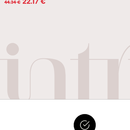
22.17
€
44.34
€