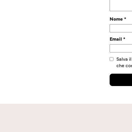
Nome
*
Email
*
Salva i
che c