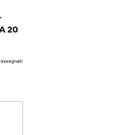
–
A 20
rassegnati