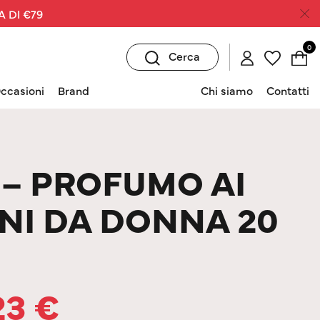
A DI €79
0
Cerca
ccasioni
Brand
Chi siamo
Contatti
– PROFUMO AI
NI DA DONNA 20
23
€