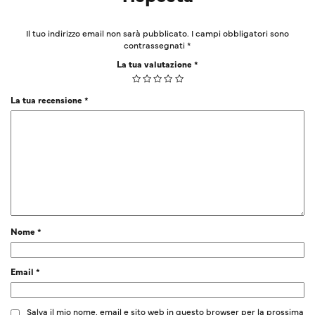
Il tuo indirizzo email non sarà pubblicato.
I campi obbligatori sono
contrassegnati
*
La tua valutazione
*
La tua recensione
*
Nome
*
Email
*
Salva il mio nome, email e sito web in questo browser per la prossima