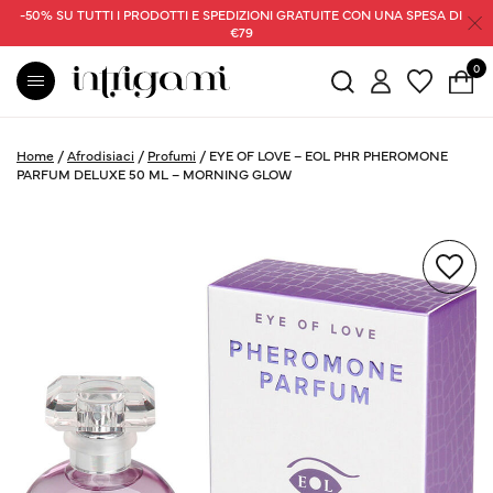
-50% SU TUTTI I PRODOTTI E SPEDIZIONI GRATUITE CON UNA SPESA DI
€79
0
Home
/
Afrodisiaci
/
Profumi
/
EYE OF LOVE – EOL PHR PHEROMONE
PARFUM DELUXE 50 ML – MORNING GLOW