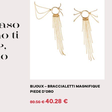
caso
o ti
e,
lo
BIJOUX – BRACCIALETTI MAGNIFIQUE
PIEDE D’ORO
40.28
€
80.56
€