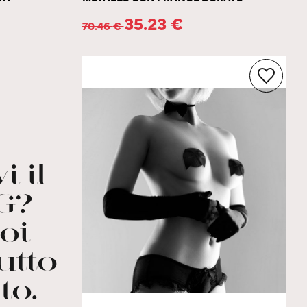
35.23
€
70.46
€
i il
G?
oi
utto
to.