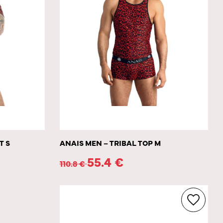
T S
ANAIS MEN – TRIBAL TOP M
55.4
€
110.8
€