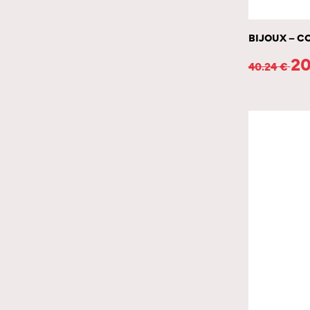
BIJOUX – C
20
40.24
€