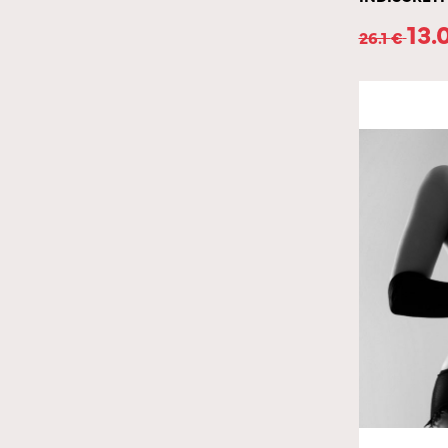
13.
26.1
€