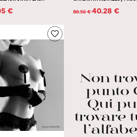
05
€
40.28
€
80.56
€
Non trov
punto 
Qui pu
trovare t
l’alfabe