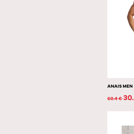
ANAIS MEN 
30
60.4
€