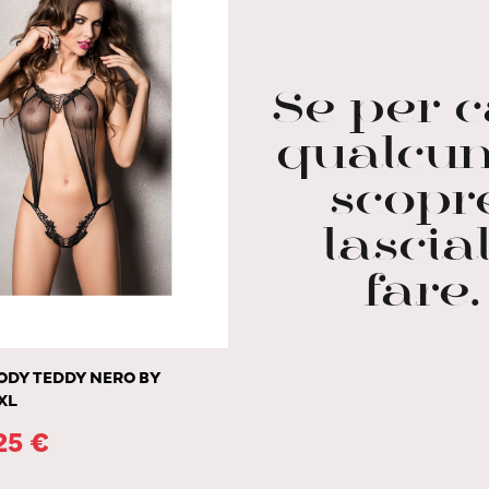
Se per 
qualcun
scopr
lascia
fare.
ODY TEDDY NERO BY
XL
.25
€