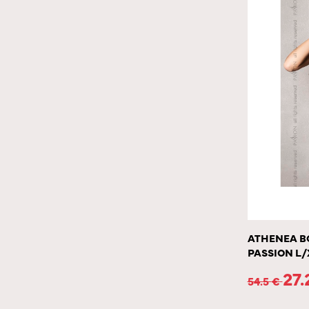
ATHENEA B
PASSION L/
27
54.5
€