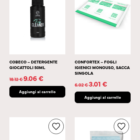
COBECO – DETERGENTE
CONFORTEX – FOGLI
GIOCATTOLI 50ML
IGIENICI MONOUSO, SACCA
SINGOLA
9.06
€
18.12
€
3.01
€
6.02
€
Aggiungi al carrello
Aggiungi al carrello