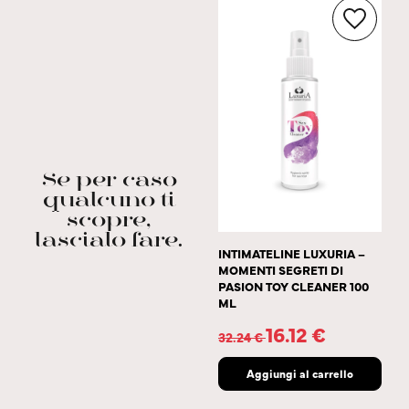
Se per caso
qualcuno ti
scopre,
lascialo fare.
INTIMATELINE LUXURIA –
MOMENTI SEGRETI DI
PASION TOY CLEANER 100
ML
16.12
€
32.24
€
Aggiungi al carrello