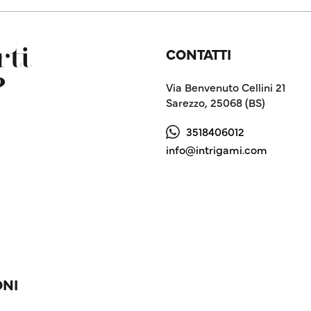
CONTATTI
ti
?
Via Benvenuto Cellini 21
Sarezzo, 25068 (BS)
3518406012
info@intrigami.com
ONI