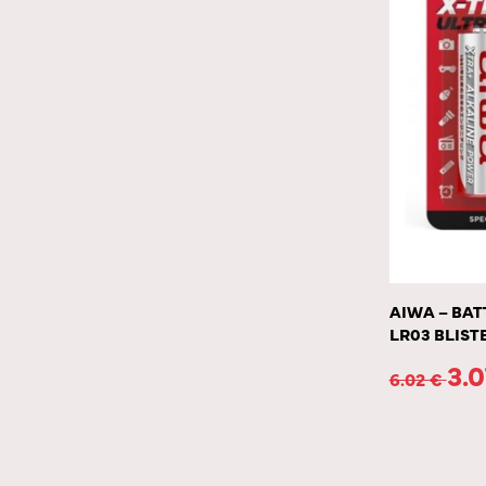
AIWA – BAT
LR03 BLIST
3.
6.02
€