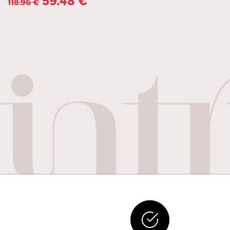
118.96
€