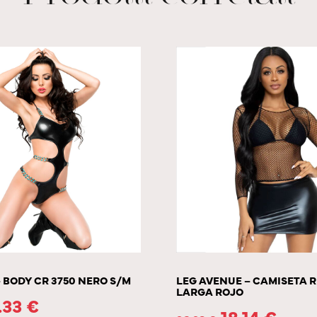
– BODY CR 3750 NERO S/M
LEG AVENUE – CAMISETA 
LARGA ROJO
.33
€
18.14
€