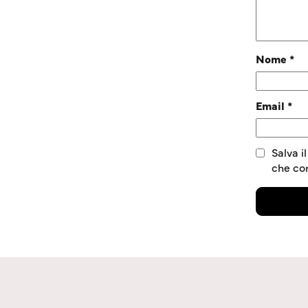
Nome
*
Email
*
Salva i
che c