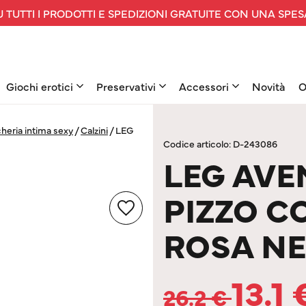
 TUTTI I PRODOTTI E SPEDIZIONI GRATUITE CON UNA SPES
Giochi erotici
Preservativi
Accessori
Novità
O
heria intima sexy
/
Calzini
/
LEG
Codice articolo: D-243086
LEG AVE
PIZZO C
ROSA N
13.1
26.2
€