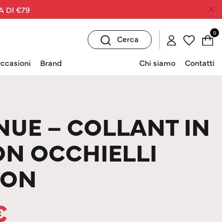
A DI €79
0
Cerca
ccasioni
Brand
Chi siamo
Contatti
NUE – COLLANT IN
ON OCCHIELLI
EON
€