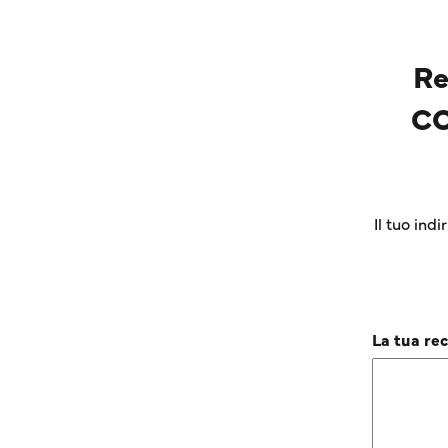
Re
CO
Il tuo ind
La tua re