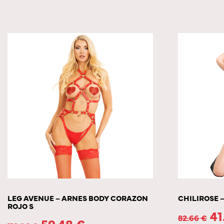
LEG AVENUE – ARNES BODY CORAZON
CHILIROSE 
ROJO S
41
82.66
€
59.48
€