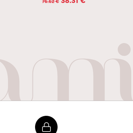
76.62
€