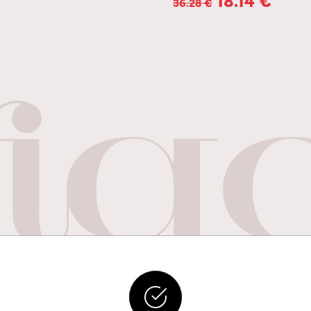
36.28
€